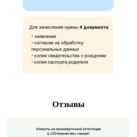
Для зачисления нужны
4 документа
:
Попробовать
• заявление
3 дня доступа
• согласие на обработку
бесплатно
персональных данных
• копия свидетельства о рождении
• копия паспорта родителя
Отзывы