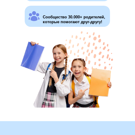
Сообщество 30.000+ родителей,
которые помогают друг-другу!
Эксперт по вопросам СО и
основатель "СОтворчества"
Зам. председателя Общественного
совета при министерстве
образования, науки и молодёжной
политики Краснодарского края по
оценке качества деятельности
образовательных организаций
Руководитель АНО "Национальная
лига семейного образования"