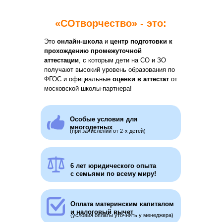
«СОтворчество» - это:
Это
онлайн-школа
и
центр подготовки к
прохождению промежуточной
аттестации
, с которым дети на СО и ЗО
Создано мамой для
получают высокий уровень образования по
ФГОС и официальные
оценки в аттестат
от
мам:
московской школы-партнера!
Анастасия Калмыкова
-
мама 4
Особые условия для
детей на СО, которые учатся и
многодетных
(при зачислении от 2-х детей)
аттестуются с "СОтворчеством"!
6 лет юридического опыта
с семьями по всему миру!
Оплата материнским капиталом
и налоговый вычет
(условия оплаты уточнять у менеджера)