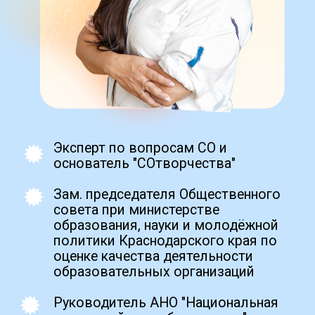
демотесты для уверенности,
Zero Blo
подобные аттестационным
create your own
block from scratch
Получить
Промежуточная аттестация
(ПА):