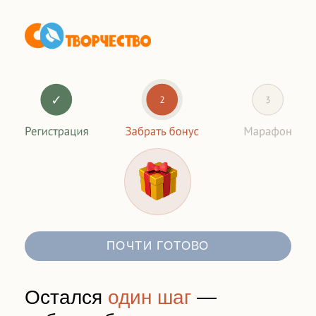
ПОЧТИ ГОТОВО
Остался
один шаг
—
забрать бонус
Выберите мессенджер, в который
мы отправим вам чек-листы и
доступ к видео-марафону по
семейному онлайн-обучению.