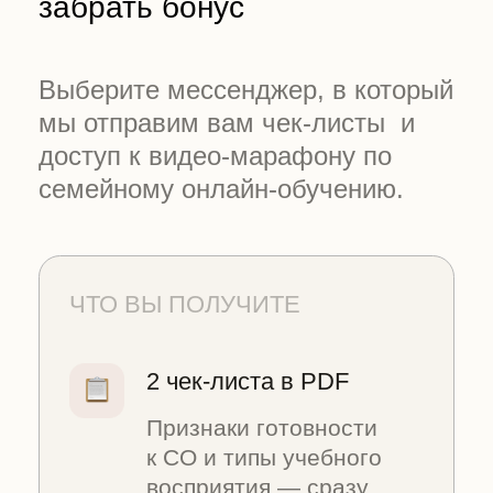
ЧТО ВЫ ПОЛУЧИТЕ
2 чек-листа в PDF
Признаки готовности
к СО и типы учебного
восприятия — сразу
после подписки
Видео-марафон «Онлайн-
обучение на СО»
5 тем: закон,
документы, режим,
аттестации, защита
прав — в удобном
темпе
Шаблон