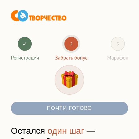
ПОЧТИ ГОТОВО
Остался
один шаг
—
забрать бонус
Выберите мессенджер, в который
мы отправим вам чек-листы и
доступ к видео-марафону по
семейному онлайн-обучению.