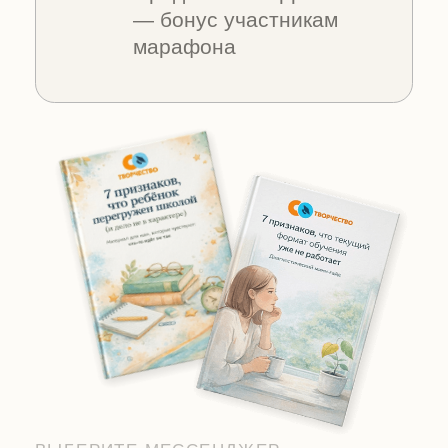
ВКонтакте
Бесплатно · Без обязательств · В удобном
темпе
«Я сама мама четырёх детей
на СО. Знаю, как страшно
начинать. Марафон — это
первый спокойный шаг.»
— Анастасия Калмыкова,
основатель СОтворчества