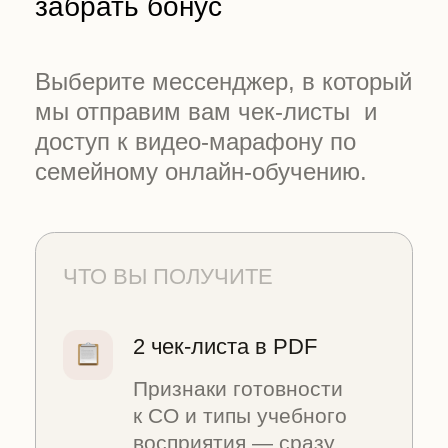
ЧТО ВЫ ПОЛУЧИТЕ
2 чек-листа в PDF
Признаки готовности
к СО и типы учебного
восприятия — сразу
после подписки
Видео-марафон «Онлайн-
обучение на СО»
5 тем: закон,
документы, режим,
аттестации, защита
прав — в удобном
темпе
Шаблон