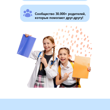
Сообщество 30.000+ родителей,
которые помогают друг-другу!
Эксперт по вопросам СО и
основатель "СОтворчества"
Зам. председателя Общественного
совета при министерстве
образования, науки и молодёжной
политики Краснодарского края по
оценке качества деятельности
образовательных организаций
Руководитель АНО "Национальная
лига семейного образования"