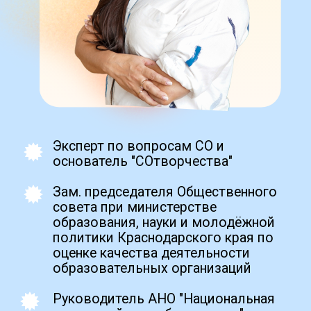
демотесты для уверенности,
Zero Blo
подобные аттестационным
create your own
block from scratch
Получить
Промежуточная
аттестация (ПА):