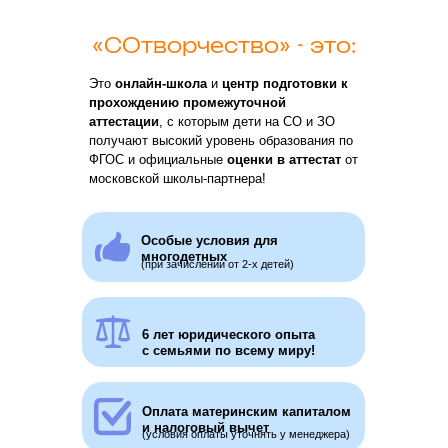
«СОтворчество» - это:
Это
онлайн-школа
и
центр подготовки к
прохождению промежуточной
аттестации
, с которым дети на СО и ЗО
Создано мамой
получают высокий уровень образования по
ФГОС и официальные
оценки в аттестат
от
для мам:
московской школы-партнера!
Анастасия Калмыкова
-
мама 4
Особые условия для
детей на СО, которые учатся и
многодетных
(при зачислении от 2-х детей)
аттестуются с "СОтворчеством"!
6 лет юридического опыта
с семьями по всему миру!
Оплата материнским капиталом
и налоговый вычет
(условия оплаты уточнять у менеджера)