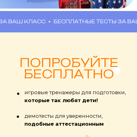
ОЦЕНКА ИЗ СЕКЦИИ/КРУЖКА
По некоторым предметам можно
Ш КЛАСС
БЕСПЛАТНЫЕ ТЕСТЫ ЗА ВАШ КЛА
получить оценку по справке из
кружка, например физкультура,
иностранные языки
ПРОСТАЯ НАВИГАЦИЯ
Платформа сделана для ребенка и
родителя, 100% простоты и
удобства по мнению наших семей!
3 ПОПЫТКИ НА СДАЧУ
Бесплатная возможность сдать
любой предмет 3 раза на лучшую
оценку!