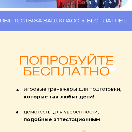
ОЦЕНКА ИЗ СЕКЦИИ/КРУЖКА
По некоторым предметам можно
ЕСТЫ ЗА ВАШ КЛАСС
БЕСПЛАТНЫЕ ТЕСТЫ 
получить оценку по справке из
кружка, например физкультура,
иностранные языки
ПРОСТАЯ НАВИГАЦИЯ
Платформа сделана для ребенка и
родителя, 100% простоты и
удобства по мнению наших семей!
3 ПОПЫТКИ НА СДАЧУ
Бесплатная возможность сдать
любой предмет 3 раза на лучшую
оценку!