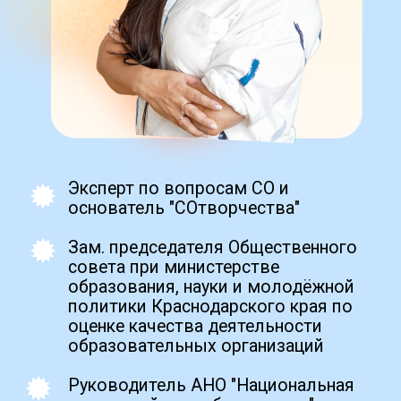
демотесты для уверенности,
Zero Blo
подобные аттестационным
create your own
block from scratch
Получить
Промежуточная
аттестация (ПА):