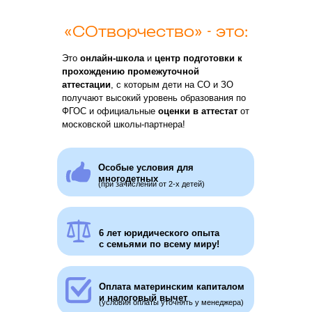
«СОтворчество» - это:
Это
онлайн-школа
и
центр подготовки к
прохождению промежуточной
аттестации
, с которым дети на СО и ЗО
Создано мамой
получают высокий уровень образования по
ФГОС и официальные
оценки в аттестат
от
для мам:
московской школы-партнера!
Анастасия Калмыкова
-
мама 4
Особые условия для
детей на СО, которые учатся и
многодетных
(при зачислении от 2-х детей)
аттестуются с "СОтворчеством"!
6 лет юридического опыта
с семьями по всему миру!
Оплата материнским капиталом
и налоговый вычет
(условия оплаты уточнять у менеджера)