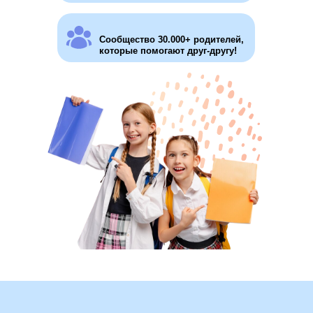
Сообщество 30.000+ родителей,
которые помогают друг-другу!
Эксперт по вопросам СО и
основатель "СОтворчества"
Зам. председателя Общественного
совета при министерстве
образования, науки и молодёжной
политики Краснодарского края по
оценке качества деятельности
образовательных организаций
Руководитель АНО "Национальная
лига семейного образования"