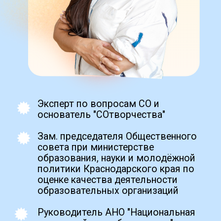
демотесты для уверенности,
Zero Blo
подобные аттестационным
create your own
block from scratch
Получить
Промежуточная аттестация
(ПА):