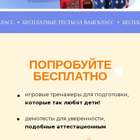
ОЦЕНКА ИЗ СЕКЦИИ/КРУЖКА
По некоторым предметам можно
БЕСПЛАТНЫЕ ТЕСТЫ ЗА ВАШ КЛАСС
БЕСПЛАТНЫЕ Т
получить оценку по справке из
кружка, например физкультура,
иностранные языки
ПРОСТАЯ НАВИГАЦИЯ
Платформа сделана для ребенка и
родителя, 100% простоты и
удобства по мнению наших семей!
3 ПОПЫТКИ НА СДАЧУ
Бесплатная возможность сдать
любой предмет 3 раза на лучшую
оценку!