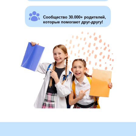
Сообщество 30.000+ родителей,
которые помогают друг-другу!
Эксперт по вопросам СО и
основатель "СОтворчества"
Зам. председателя Общественного
совета при министерстве
образования, науки и молодёжной
политики Краснодарского края по
оценке качества деятельности
образовательных организаций
Руководитель АНО "Национальная
лига семейного образования"