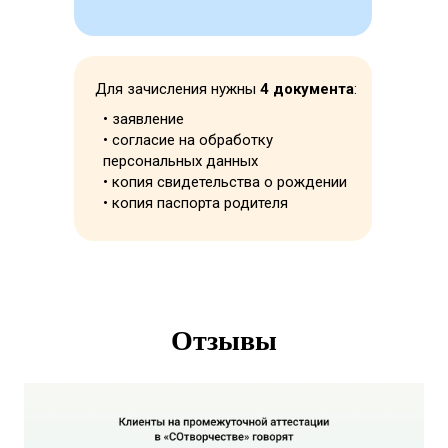
Для зачисления нужны
4 документа
:
Попробовать
• заявление
3 дня доступа
• согласие на обработку
бесплатно
персональных данных
• копия свидетельства о рождении
• копия паспорта родителя
Отзывы