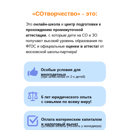
«СОтворчество» - это:
Это
онлайн-школа
и
центр подготовки к
прохождению промежуточной
аттестации
, с которым дети на СО и ЗО
Создано мамой для
получают высокий уровень образования по
ФГОС и официальные
оценки в аттестат
от
мам:
московской школы-партнера!
Анастасия Калмыкова
-
мама 4
Особые условия для
детей на СО, которые учатся и
многодетных
(при зачислении от 2-х детей)
аттестуются с "СОтворчеством"!
6 лет юридического опыта
с семьями по всему миру!
Оплата материнским капиталом
и налоговый вычет
(условия оплаты уточнять у менеджера)