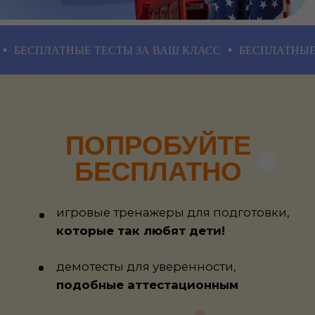
ОЦЕНКА ИЗ СЕКЦИИ/КРУЖКА
По некоторым предметам можно
ЛАТНЫЕ ТЕСТЫ ЗА ВАШ КЛАСС
БЕСПЛАТНЫЕ ТЕСТЫ
получить оценку по справке из
кружка, например физкультура,
иностранные языки
ПРОСТАЯ НАВИГАЦИЯ
Платформа сделана для ребенка и
родителя, 100% простоты и
удобства по мнению наших семей!
3 ПОПЫТКИ НА СДАЧУ
Бесплатная возможность сдать
любой предмет 3 раза на лучшую
оценку!