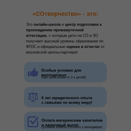
«СОтворчество» - это:
Это
онлайн-школа
и
центр подготовки к
прохождению промежуточной
аттестации
, с которым дети на СО и ЗО
Создано мамой для
получают высокий уровень образования по
ФГОС и официальные
оценки в аттестат
от
мам:
московской школы-партнера!
Анастасия Калмыкова
-
мама 4
Особые условия для
детей на СО, которые учатся и
многодетных
(при зачислении от 2-х детей)
аттестуются с "СОтворчеством"!
6 лет юридического опыта
с семьями по всему миру!
Оплата материнским капиталом
и налоговый вычет
(условия оплаты уточнять у менеджера)