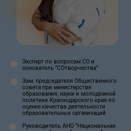
демотесты для уверенности,
Zero Blo
подобные аттестационным
create your own
block from scratch
Получить
Промежуточная аттестация
(ПА):