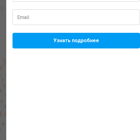
подготовки
учеников
Отлаженный маршрут подготовки
для сдачи промежуточной
Узнать подробнее
аттестации.
Дети сами сдают ПА
,
без помощи родителей.
Юридическая служба
осуществляет
бесплатные консультации по
вопросам СО
с доведением до
результата
Служба поддержки всегда готова