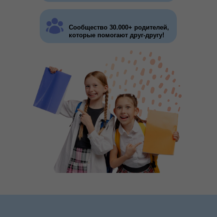
Сообщество 30.000+ родителей,
которые помогают друг-другу!
Эксперт по вопросам СО и
основатель "СОтворчества"
Зам. председателя Общественного
совета при министерстве
образования, науки и молодёжной
политики Краснодарского края по
оценке качества деятельности
образовательных организаций
Руководитель АНО "Национальная
лига семейного образования"