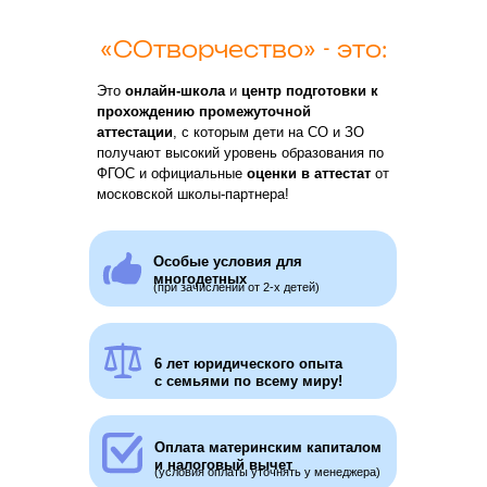
«СОтворчество» - это:
Это
онлайн-школа
и
центр подготовки к
прохождению промежуточной
аттестации
, с которым дети на СО и ЗО
Создано мамой
получают высокий уровень образования по
ФГОС и официальные
оценки в аттестат
от
для мам:
московской школы-партнера!
Анастасия Калмыкова
-
мама 4
Особые условия для
детей на СО, которые учатся и
многодетных
(при зачислении от 2-х детей)
аттестуются с "СОтворчеством"!
6 лет юридического опыта
с семьями по всему миру!
Оплата материнским капиталом
и налоговый вычет
(условия оплаты уточнять у менеджера)