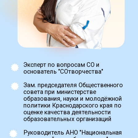
демотесты для уверенности,
Zero Blo
подобные аттестационным
create your own
block from scratch
Получить
Промежуточная
аттестация (ПА):