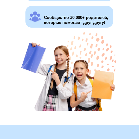
Сообщество 30.000+ родителей,
которые помогают друг-другу!
Эксперт по вопросам СО и
основатель "СОтворчества"
Зам. председателя Общественного
совета при министерстве
образования, науки и молодёжной
политики Краснодарского края по
оценке качества деятельности
образовательных организаций
Руководитель АНО "Национальная
лига семейного образования"