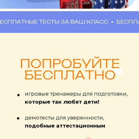
ОЦЕНКА ИЗ СЕКЦИИ/КРУЖКА
По некоторым предметам можно
НЫЕ ТЕСТЫ ЗА ВАШ КЛАСС
БЕСПЛАТНЫЕ 
получить оценку по справке из
кружка, например физкультура,
иностранные языки
ПРОСТАЯ НАВИГАЦИЯ
Платформа сделана для ребенка и
родителя, 100% простоты и
удобства по мнению наших семей!
3 ПОПЫТКИ НА СДАЧУ
Бесплатная возможность сдать
любой предмет 3 раза на лучшую
оценку!